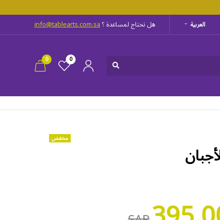
هل تحتاج لمساعدة ؟
info@tablearts.com.sa
العربية
0
0
مخفض
جبان
395.0